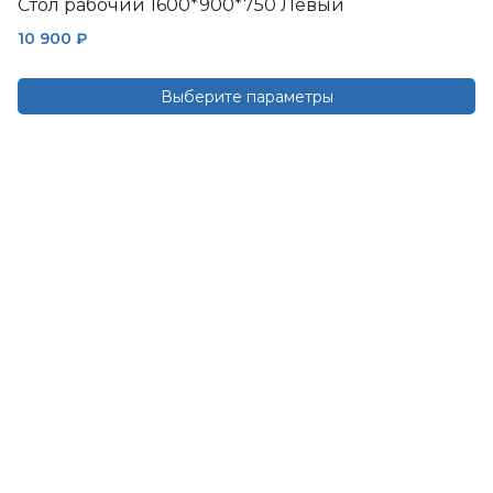
Стол рабочий 1600*900*750 Левый
10 900
₽
Выберите параметры
Этот
товар
имеет
несколько
вариаций.
Опции
можно
выбрать
на
странице
товара.