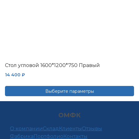
товара.
Стол угловой 1600*1200*750 Правый
14 400
₽
Выберите параметры
Этот
товар
ОМФК
имеет
несколько
О компании
Склад
Клиенты
Отзывы
вариаций.
Фабрика
Портфолио
Контакты
Опции