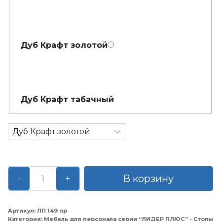
Дуб Крафт золотой
Дуб Крафт табачный
Количество
В корзину
-
+
товара
Стол
рабочий
Артикул:
ЛП 149 пр
Категория:
Мебель для персонала серии “ЛИДЕР ПЛЮС” - Столы