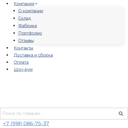
Перейти
Компания
к
О компании
содержимому
Склад
Фабрика
Портфолио
Отзывы
Контакты
Доставка и сборка
Оплата
Шоу-рум
Искать:
Пои
+7 (918) 086-75-37