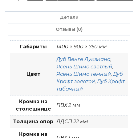
1400*900*750
Правый
Детали
Отзывы (0)
Габариты
1400 × 900 × 750 мм
Дуб Венге Луизиана
,
Ясень Шимо светлый
,
Цвет
Ясень Шимо темный
,
Дуб
Крафт золотой
,
Дуб Крафт
табачный
Кромка на
ПВХ 2 мм
столешнице
Толщина опор
ЛДСП 22 мм
Кромка на
ПВХ 1 мм