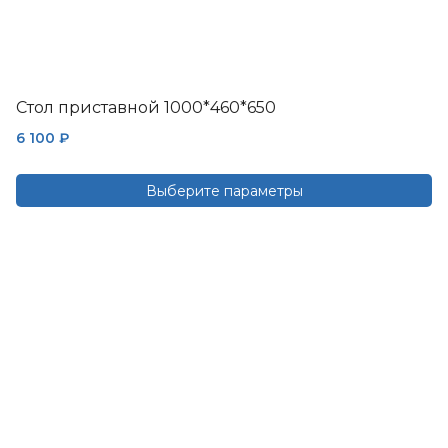
Стол приставной 1000*460*650
6 100
₽
Выберите параметры
Этот
товар
имеет
несколько
вариаций.
Опции
можно
выбрать
на
странице