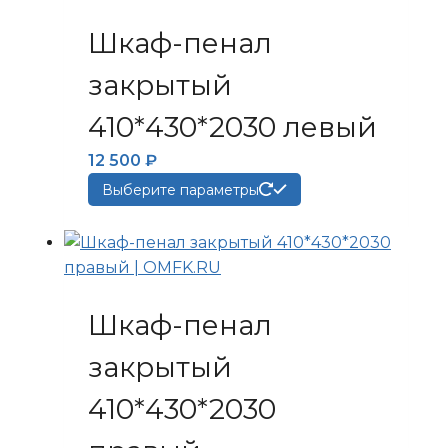
вариаций.
Опции
Шкаф-пенал
можно
выбрать
закрытый
на
410*430*2030 левый
странице
товара.
12 500
₽
Этот
Выберите параметры
товар
имеет
несколько
вариаций.
Опции
Шкаф-пенал
можно
выбрать
закрытый
на
410*430*2030
странице
товара.