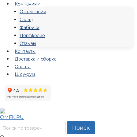
Перейти
Компания
к
О компании
содержимому
Склад
Фабрика
Портфолио
Отзывы
Контакты
Доставка и сборка
Оплата
Шоу-рум
Искать:
Поиск