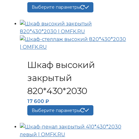
Этот
Выберите параметры
товар
имеет
несколько
вариаций.
Опции
можно
выбрать
Шкаф высокий
на
странице
закрытый
товара.
820*430*2030
17 600
₽
Этот
Выберите параметры
товар
имеет
несколько