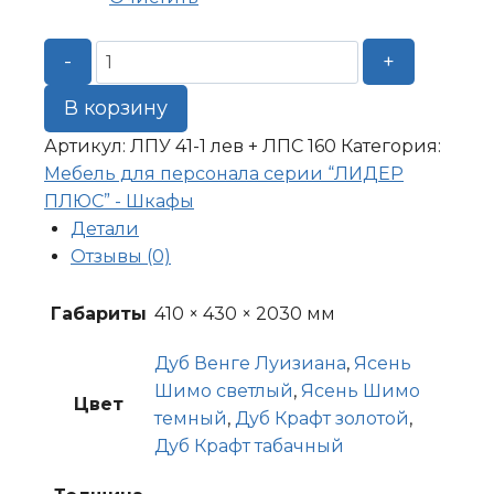
Количество
-
+
товара
Шкаф-
В корзину
пенал
Артикул:
ЛПУ 41-1 лев + ЛПС 160
Категория:
со
Мебель для персонала серии “ЛИДЕР
стеклянной
ПЛЮС” - Шкафы
дверью
Детали
410*430*2030
Отзывы (0)
левый
Габариты
410 × 430 × 2030 мм
Дуб Венге Луизиана
,
Ясень
Шимо светлый
,
Ясень Шимо
Цвет
темный
,
Дуб Крафт золотой
,
Дуб Крафт табачный