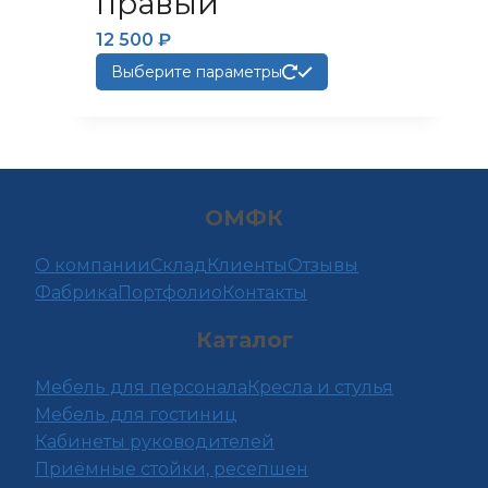
правый
12 500
₽
Этот
Выберите параметры
товар
имеет
несколько
вариаций.
Опции
ОМФК
можно
выбрать
О компании
Склад
Клиенты
Отзывы
на
Фабрика
Портфолио
Контакты
странице
Каталог
товара.
Мебель для персонала
Кресла и стулья
Мебель для гостиниц
Кабинеты руководителей
Приёмные стойки, ресепшен