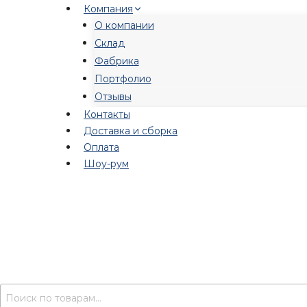
Перейти
Компания
к
О компании
содержимому
Склад
Фабрика
Портфолио
Отзывы
Контакты
Доставка и сборка
Оплата
Шоу-рум
Искать: