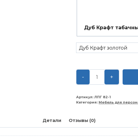
Дуб Крафт табачн
Количество
-
+
товара
Шкаф
для
Артикул:
ЛПГ 82-1
Категория:
Мебель для персон
одежды
с
горизонтальной
Детали
Отзывы (0)
штангой
820*580*2030