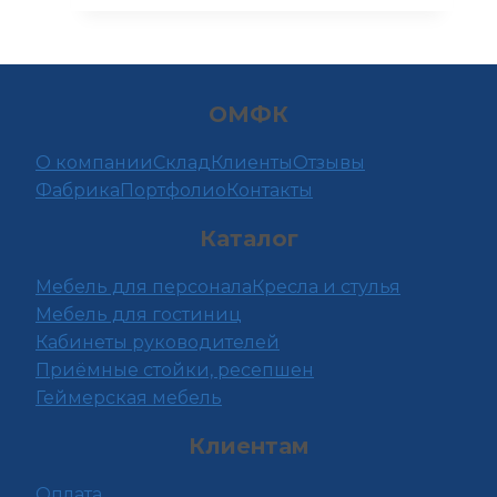
имеет
несколько
вариаций.
Опции
ОМФК
можно
выбрать
О компании
Склад
Клиенты
Отзывы
на
Фабрика
Портфолио
Контакты
странице
Каталог
товара.
Мебель для персонала
Кресла и стулья
Мебель для гостиниц
Кабинеты руководителей
Приёмные стойки, ресепшен
Геймерская мебель
Клиентам
Оплата