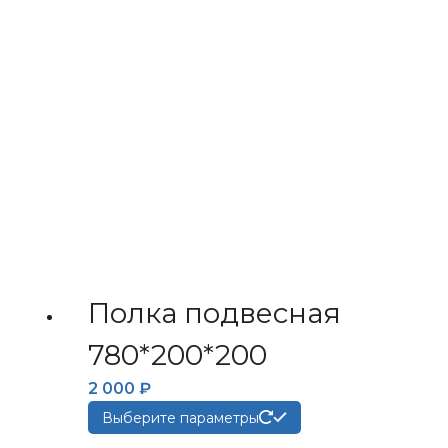
Опции
можно
выбрать
на
странице
товара.
Полка подвесная
780*200*200
2 000
₽
Этот
Выберите параметры
товар