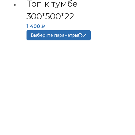
Топ к тумбе
300*500*22
1 400
₽
Этот
Выберите параметры
товар
имеет
несколько
вариаций.
Опции
можно
выбрать
на
странице
товара.