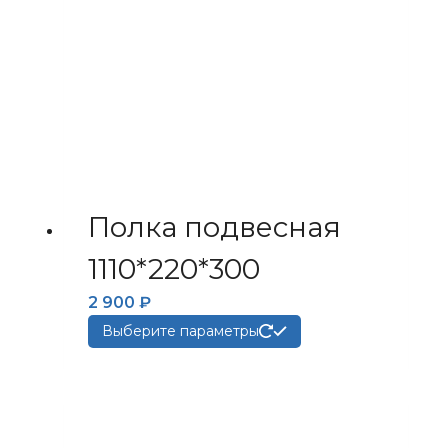
странице
товара.
Полка подвесная
1110*220*300
2 900
₽
Этот
Выберите параметры
товар
имеет
несколько
вариаций.