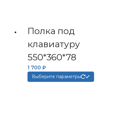
Полка под
клавиатуру
550*360*78
1 700
₽
Этот
Выберите параметры
товар
имеет
несколько
вариаций.
Опции
можно
выбрать
на