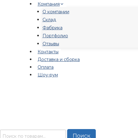
Перейти
Компания
к
О компании
содержимому
Склад
Фабрика
Портфолио
Отзывы
Контакты
Доставка и сборка
Оплата
Шоу-рум
Искать:
Поиск