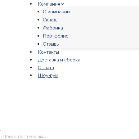
Перейти
Компания
к
О компании
содержимому
Склад
Фабрика
Портфолио
Отзывы
Контакты
Доставка и сборка
Оплата
Шоу-рум
Искать: