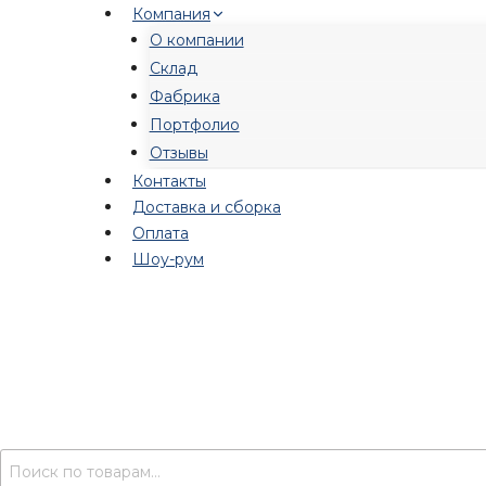
Перейти
Компания
к
О компании
содержимому
Склад
Фабрика
Портфолио
Отзывы
Контакты
Доставка и сборка
Оплата
Шоу-рум
Искать: