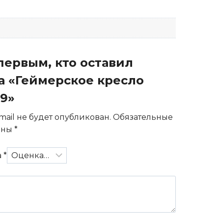
первым, кто оставил
а «Геймерское кресло
9»
mail не будет опубликован.
Обязательные
ены
*
а
*