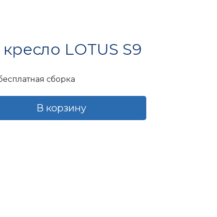
 кресло LOTUS S9
льная
кущая
бесплатная сборка
на:
В корзину
 750 ₽.