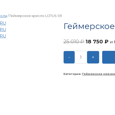
есла
/
Геймерское кресло LOTUS S9
Геймерское
Первонача
Те
25 010
₽
18 750
₽
и 
цена
це
Количество
-
+
составляла
18
товара
25 010 ₽.
Геймерское
кресло
Категория:
Геймерские кресла
LOTUS
S9