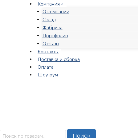
Перейти
Компания
к
О компании
содержимому
Склад
Фабрика
Портфолио
Отзывы
Контакты
Доставка и сборка
Оплата
Шоу-рум
Искать:
Поиск