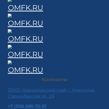
Контакты
350011, Краснода
рский край, г. Краснодар,
Старокубанская ул., 2/6
+7 (918) 086-75-37