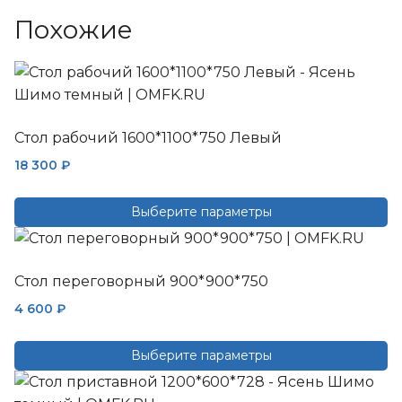
Похожие
Стол рабочий 1600*1100*750 Левый
18 300
₽
Выберите параметры
Этот
товар
Стол переговорный 900*900*750
имеет
несколько
4 600
₽
вариаций.
Опции
Выберите параметры
можно
Этот
выбрать