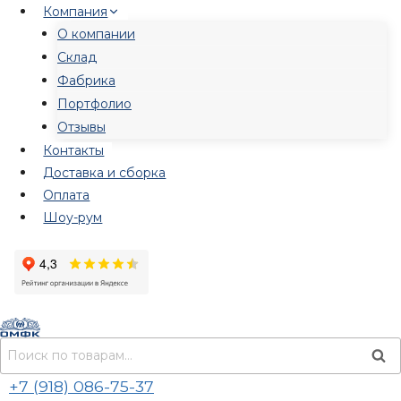
Перейти
Компания
к
О компании
содержимому
Склад
Фабрика
Портфолио
Отзывы
Контакты
Доставка и сборка
Оплата
Шоу-рум
Искать:
Пои
+7 (918) 086-75-37