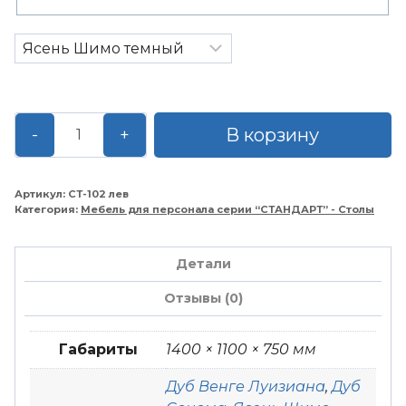
Количество
В корзину
-
+
товара
Стол
рабочий
Артикул:
СТ-102 лев
Категория:
Мебель для персонала серии “СТАНДАРТ” - Столы
1400*1100*750
Левый
Детали
Отзывы (0)
Габариты
1400 × 1100 × 750 мм
Дуб Венге Луизиана
,
Дуб