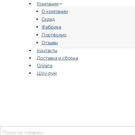
Перейти
Компания
к
О компании
содержимому
Склад
Фабрика
Портфолио
Отзывы
Контакты
Доставка и сборка
Оплата
Шоу-рум
Искать: