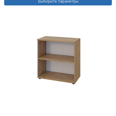
Выберите параметры
Этот
товар
имеет
несколько
вариаций.
Опции
можно
выбрать
на
странице
товара.