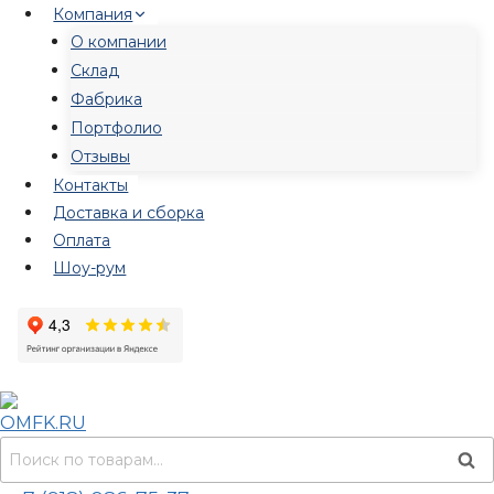
Перейти
Компания
к
О компании
содержимому
Склад
Фабрика
Портфолио
Отзывы
Контакты
Доставка и сборка
Оплата
Шоу-рум
Искать:
Пои