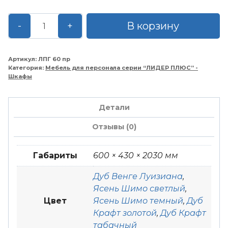
Количество
В корзину
-
+
товара
Шкаф
для
Артикул:
ЛПГ 60 пр
Категория:
Мебель для персонала серии “ЛИДЕР ПЛЮС” -
одежды
Шкафы
однодверный
с
Детали
выдвижной
штангой
Отзывы (0)
600*430*2030
правый
Габариты
600 × 430 × 2030 мм
Дуб Венге Луизиана
,
Ясень Шимо светлый
,
Цвет
Ясень Шимо темный
,
Дуб
Крафт золотой
,
Дуб Крафт
табачный