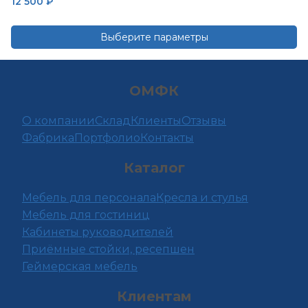
12 500
₽
Опции
можно
Выберите параметры
выбрать
Этот
на
товар
странице
ОМФК
имеет
товара.
несколько
О компании
Склад
Клиенты
Отзывы
вариаций.
Фабрика
Портфолио
Контакты
Опции
можно
Каталог
выбрать
на
Мебель для персонала
Кресла и стулья
странице
Мебель для гостиниц
товара.
Кабинеты руководителей
Приёмные стойки, ресепшен
Геймерская мебель
Клиентам