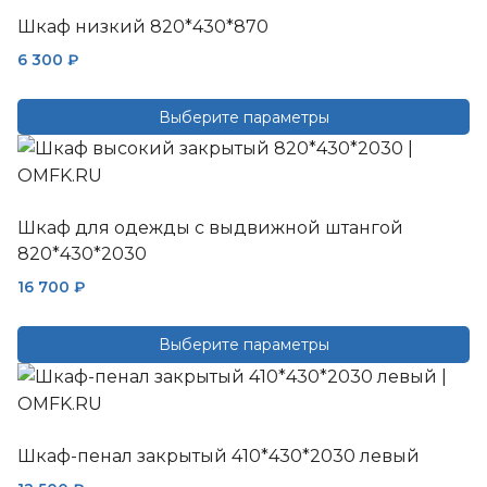
Шкаф низкий 820*430*870
6 300
₽
Выберите параметры
Этот
товар
имеет
Шкаф для одежды с выдвижной штангой
несколько
820*430*2030
вариаций.
Опции
16 700
₽
можно
выбрать
Выберите параметры
на
Этот
странице
товар
товара.
имеет
Шкаф-пенал закрытый 410*430*2030 левый
несколько
вариаций.