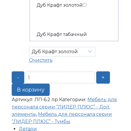
Дуб Крафт золотой
Дуб Крафт табачный
Очистить
Количество
-
+
товара
Топ
В корзину
к
Артикул:
ЛП-6.2 пр
Категории:
Мебель для
тумбе
персонала серии “ЛИДЕР ПЛЮС” - Доп.
500*500*22
элементы
,
Мебель для персонала серии
правый
“ЛИДЕР ПЛЮС” - Тумбы
Детали