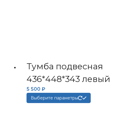
Тумба подвесная
436*448*343 левый
5 500
₽
Этот
Выберите параметры
товар
имеет
несколько
вариаций.
Опции