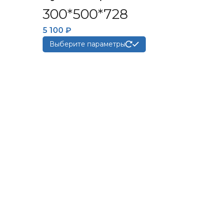
300*500*728
5 100
₽
Этот
Выберите параметры
товар
имеет
несколько
вариаций.
Опции
можно
выбрать
на
странице
товара.