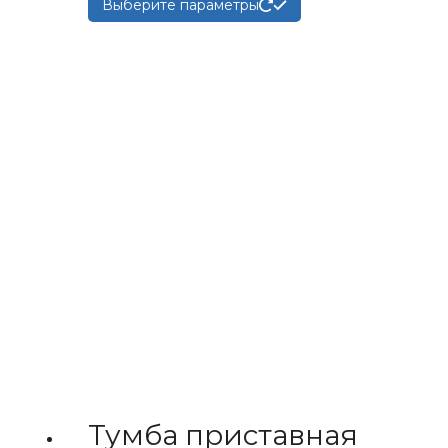
Этот
Выберите параметры
товар
имеет
несколько
вариаций.
Опции
можно
выбрать
на
странице
товара.
Тумба приставная