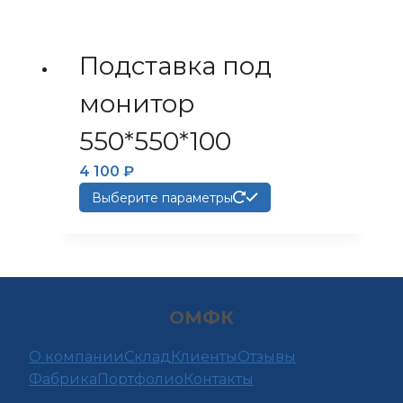
Подставка под
монитор
550*550*100
4 100
₽
Этот
Выберите параметры
товар
имеет
несколько
вариаций.
Опции
ОМФК
можно
выбрать
О компании
Склад
Клиенты
Отзывы
на
Фабрика
Портфолио
Контакты
странице