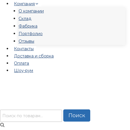
Перейти
Компания
к
О компании
содержимому
Склад
Фабрика
Портфолио
Отзывы
Контакты
Доставка и сборка
Оплата
Шоу-рум
Искать:
Поиск