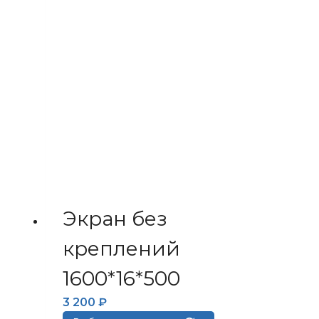
можно
выбрать
на
странице
товара.
Экран без
креплений
1600*16*500
3 200
₽