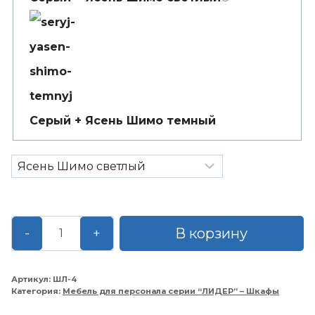
Серый + Ясень Шимо темный
Количество
В корзину
-
+
товара
Шкаф
широкий
Артикул:
ШЛ-4
Категория:
Мебель для персонала серии “ЛИДЕР” – Шкафы
740*370*2040