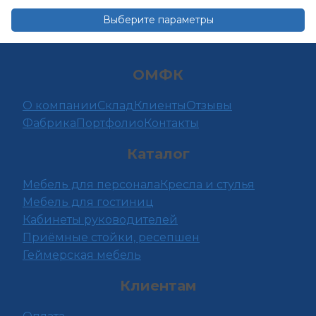
Опции
Выберите параметры
можно
Этот
выбрать
товар
на
ОМФК
имеет
странице
несколько
товара.
О компании
Склад
Клиенты
Отзывы
вариаций.
Фабрика
Портфолио
Контакты
Опции
можно
Каталог
выбрать
на
Мебель для персонала
Кресла и стулья
странице
Мебель для гостиниц
товара.
Кабинеты руководителей
Приёмные стойки, ресепшен
Геймерская мебель
Клиентам