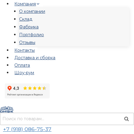
Перейти
Компания
к
О компании
содержимому
Склад
Фабрика
Портфолио
Отзывы
Контакты
Доставка и сборка
Оплата
Шоу-рум
Искать:
Пои
+7 (918) 086-75-37