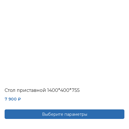
можно
выбрать
на
странице
товара.
Стол приставной 1400*400*755
7 900
₽
Выберите параметры
Этот