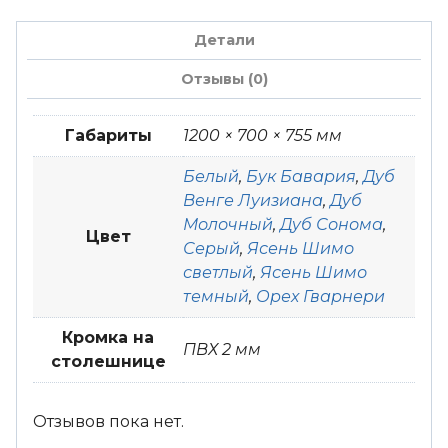
Детали
Отзывы (0)
Габариты
1200 × 700 × 755 мм
Белый
,
Бук Бавария
,
Дуб
Венге Луизиана
,
Дуб
Молочный
,
Дуб Сонома
,
Цвет
Серый
,
Ясень Шимо
светлый
,
Ясень Шимо
темный
,
Орех Гварнери
Кромка на
ПВХ 2 мм
столешнице
Отзывов пока нет.