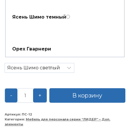
Ясень Шимо темный
Орех Гварнери
Количество
В корзину
-
+
товара
Стол
приставной
Артикул:
ПС-12
Категория:
Мебель для персонала серии “ЛИДЕР” – Доп.
1200*700*755
элементы