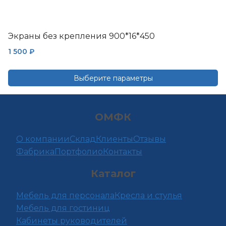
Экраны без крепления 900*16*450
1 500
₽
Выберите параметры
Этот
товар
ОМФК
имеет
несколько
О компании
Склад
Клиенты
Отзывы
вариаций.
Фабрика
Портфолио
Контакты
Опции
можно
Каталог
выбрать
на
Мебель для персонала
Кресла и стулья
странице
Мебель для гостиниц
товара.
Кабинеты руководителей