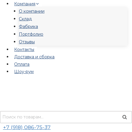
Перейти
Компания
к
О компании
содержимому
Склад
Фабрика
Портфолио
Отзывы
Контакты
Доставка и сборка
Оплата
Шоу-рум
Искать:
Пои
+7 (918) 086-75-37