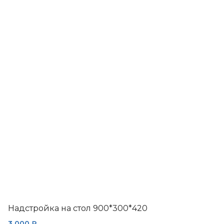
товар
имеет
несколько
вариаций.
Опции
можно
выбрать
на
странице
товара.
Надстройка на стол 900*300*420
3 000
₽