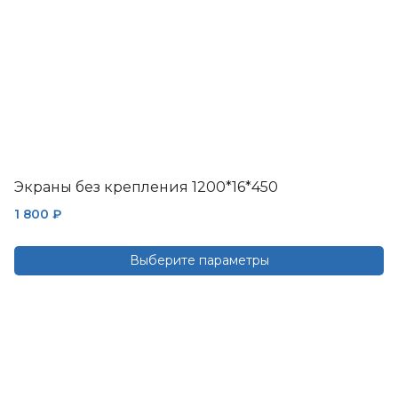
Экраны без крепления 1200*16*450
1 800
₽
Выберите параметры
Этот
товар
имеет
несколько
вариаций.
Опции