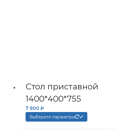
можно
выбрать
на
странице
товара.
Стол приставной
1400*400*755
7 900
₽
Этот
Выберите параметры
товар
имеет