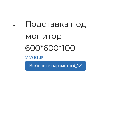
Подставка под
монитор
600*600*100
2 200
₽
Этот
Выберите параметры
товар
имеет
несколько
вариаций.
Опции
можно
выбрать
на