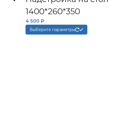
1400*260*350
4 500
₽
Этот
Выберите параметры
товар
имеет
несколько
вариаций.
Опции
можно
выбрать
на
странице
товара.