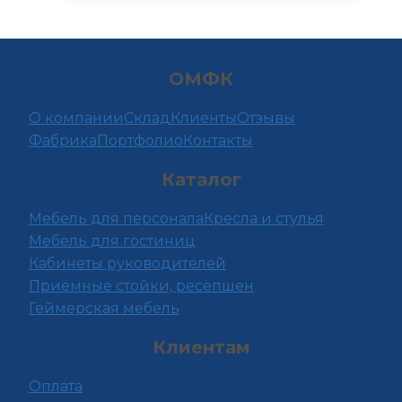
несколько
вариаций.
Опции
ОМФК
можно
выбрать
О компании
Склад
Клиенты
Отзывы
на
Фабрика
Портфолио
Контакты
странице
Каталог
товара.
Мебель для персонала
Кресла и стулья
Мебель для гостиниц
Кабинеты руководителей
Приёмные стойки, ресепшен
Геймерская мебель
Клиентам
Оплата