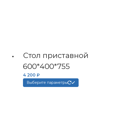
странице
товара.
Стол приставной
600*400*755
4 200
₽
Этот
Выберите параметры
товар
имеет
несколько
вариаций.
Опции