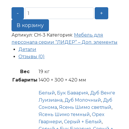
Количество
-
+
товара
Надстройка
В корзину
на
Артикул:
СН-3
Категория:
Мебель для
стол
персонала серии “ЛИДЕР” – Доп. элементы
1400*300*420
Детали
Отзывы (0)
Вес
19 кг
Габариты
1400 × 300 × 420 мм
Белый
,
Бук Бавария
,
Дуб Венге
Луизиана
,
Дуб Молочный
,
Дуб
Сонома
,
Ясень Шимо светлый
,
Ясень Шимо темный
,
Орех
Гварнери
,
Серый + Белый
,
Серый + Бук Бавария
,
Серый +