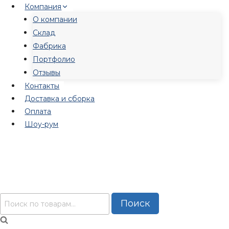
Перейти
Компания
к
О компании
содержимому
Склад
Фабрика
Портфолио
Отзывы
Контакты
Доставка и сборка
Оплата
Шоу-рум
Искать:
Поиск