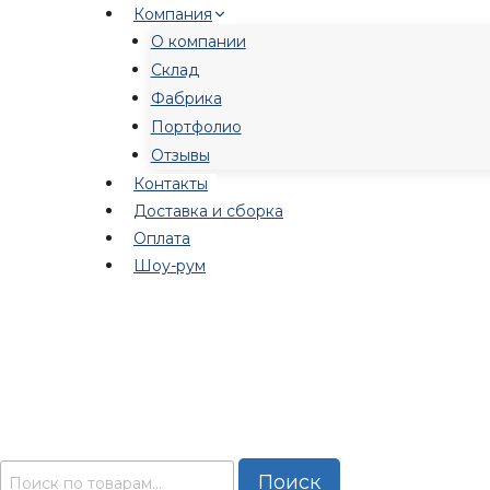
Перейти
Компания
к
О компании
содержимому
Склад
Фабрика
Портфолио
Отзывы
Контакты
Доставка и сборка
Оплата
Шоу-рум
Искать:
Поиск