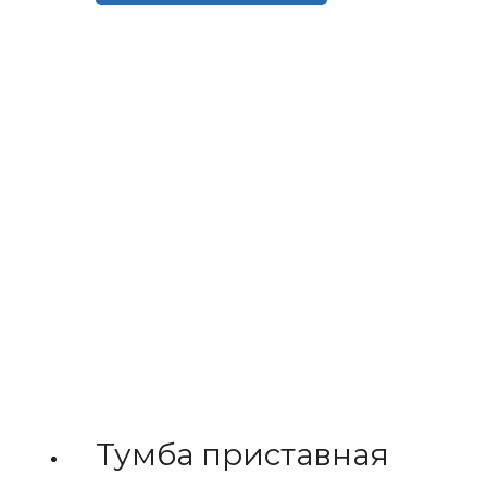
товар
имеет
несколько
вариаций.
Опции
можно
выбрать
на
странице
товара.
Тумба приставная