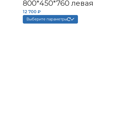
800*450*760 левая
12 700
₽
Этот
Выберите параметры
товар
имеет
несколько
вариаций.
Опции
можно
выбрать
на
странице
товара.