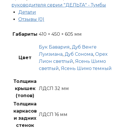
3
руководителя серии "ДЕЛЬТА" - Тумбы
ящика
Детали
410*450*605
Отзывы (0)
Габариты
410 × 450 × 605 мм
Бук Бавария
,
Дуб Венге
Луизиана
,
Дуб Сонома
,
Орех
Цвет
Лион светлый
,
Ясень Шимо
светлый
,
Ясень Шимо темный
Толщина
крышек
ЛДСП 32 мм
(топов)
Толщина
каркасов
ЛДСП 16 мм
и задних
стенок