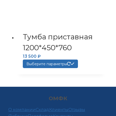
Тумба приставная
1200*450*760
13 500
₽
Этот
Выберите параметры
товар
имеет
несколько
вариаций.
Опции
ОМФК
можно
выбрать
О компании
Склад
Клиенты
Отзывы
на