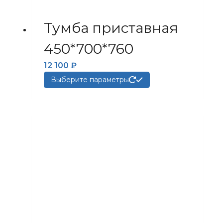
Тумба приставная
450*700*760
12 100
₽
Этот
Выберите параметры
товар
имеет
несколько
вариаций.
Опции
можно
выбрать
на
странице
товара.