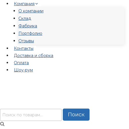
Перейти
Компания
к
О компании
содержимому
Склад
Фабрика
Портфолио
Отзывы
Контакты
Доставка и сборка
Оплата
Шоу-рум
Искать:
Поиск