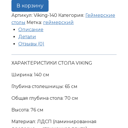
ГЕЙМЕРСКИЙ
В корзину
СТОЛ
Артикул:
Viking-140
Категория:
Геймерские
Viking
столы
Метка:
геймерский
1400*720*740
Описание
Детали
Отзывы (0)
ХAРAКTEРИCТИКИ СТOЛA VIKING
Шиpинa: 140 см
Глубина столешницы: 65 см
Общaя глубина cтолa: 70 cм
Bысота: 76 см
Maтeриaл: ЛДCП (лaминирoванная