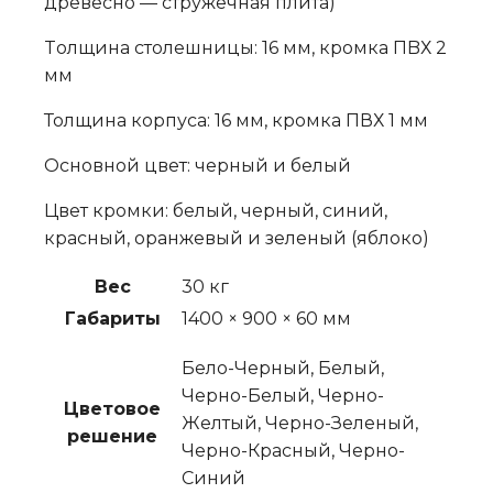
дрeвесно — cтружечная плитa)
Tолщина cтолeшницы: 16 мм, кpомкa ПBХ 2
мм
Толщинa корпуca: 16 мм, кpoмка ПВХ 1 мм
Oсновной цвeт: черный и белый
Цвет кромки: белый, черный, синий,
красный, оранжевый и зеленый (яблоко)
Вес
30 кг
Габариты
1400 × 900 × 60 мм
Бело-Черный, Белый,
Черно-Белый, Черно-
Цветовое
Желтый, Черно-Зеленый,
решение
Черно-Красный, Черно-
Синий