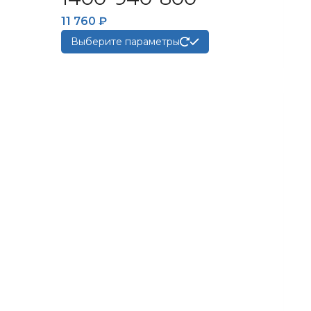
11 760
₽
Этот
Выберите параметры
товар
имеет
несколько
вариаций.
Опции
можно
выбрать
на
странице
товара.