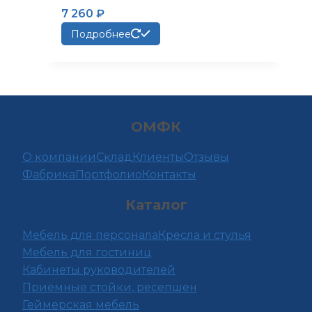
7 260
₽
Подробнее
ОМФК
О компании
Склад
Клиенты
Отзывы
Фабрика
Портфолио
Контакты
Каталог
Мебель для персонала
Кресла и стулья
Мебель для гостиниц
Кабинеты руководителей
Приёмные стойки, ресепшен
Геймерская мебель