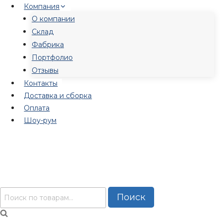
Перейти
Компания
к
О компании
содержимому
Склад
Фабрика
Портфолио
Отзывы
Контакты
Доставка и сборка
Оплата
Шоу-рум
Искать:
Поиск