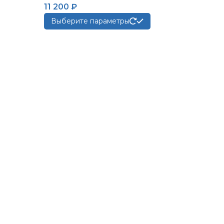
11 200
₽
Этот
Выберите параметры
товар
имеет
несколько
вариаций.
Опции
можно
выбрать
на
странице
товара.