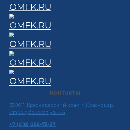
Контакты
350011, Краснода
рский край, г. Краснодар,
Старокубанская ул., 2/6
+7 (918) 086-75-37