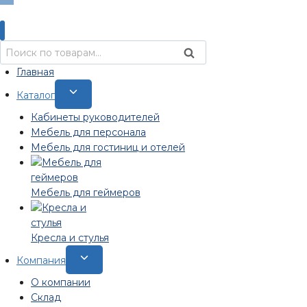
Искать:
Поиск
Главная
Переключить
Каталог
дочернее
Кабинеты руководителей
меню
Мебель для персонала
Мебель для гостиниц и отелей
Мебель для геймеров
Кресла и стулья
Переключить
Компания
дочернее
О компании
меню
Склад