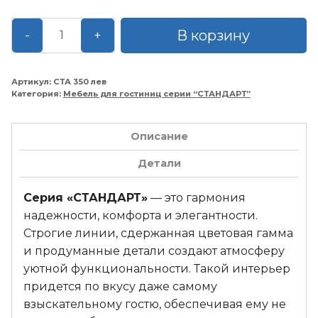
Количество
В корзину
-
+
товара
Шкаф
открытый
Артикул:
СТА 350 лев
Категория:
Мебель для гостиниц серии “СТАНДАРТ”
с
вешалкой
и
Описание
крючками
Детали
900*450*2000
левый
Серия «СТАНДАРТ»
— это гармония
надежности, комфорта и элегантности.
Строгие линии, сдержанная цветовая гамма
и продуманные детали создают атмосферу
уютной функциональности. Такой интерьер
придется по вкусу даже самому
взыскательному гостю, обеспечивая ему не