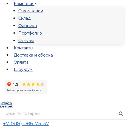
Перейти
Компания
к
О компании
содержимому
Склад
Фабрика
Портфолио
Отзывы
Контакты
Доставка и сборка
Оплата
Шоу-рум
Искать:
Пои
+7 (918) 086-75-37