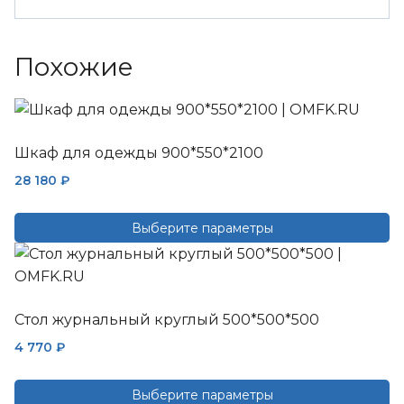
Похожие
Шкаф для одежды 900*550*2100
28 180
₽
Выберите параметры
Этот
товар
имеет
Стол журнальный круглый 500*500*500
несколько
вариаций.
4 770
₽
Опции
можно
Выберите параметры