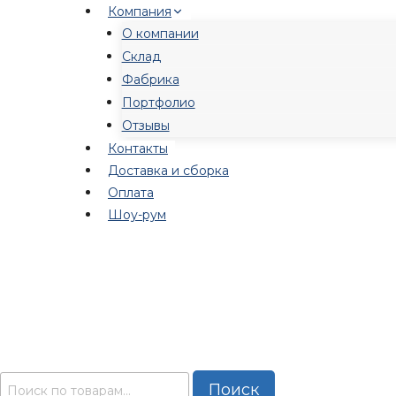
Перейти
Компания
к
О компании
содержимому
Склад
Фабрика
Портфолио
Отзывы
Контакты
Доставка и сборка
Оплата
Шоу-рум
Искать:
Поиск