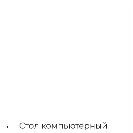
несколько
вариаций.
Опции
можно
выбрать
на
странице
товара.
Стол компьютерный