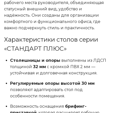
на
рабочего места руководителя, объединяющая
странице
статусный внешний вид, удобство и
товара.
надёжность. Они созданы для организации
комфортного и функционального офиса, где
важно подчеркнуть стиль и практичность.
Характеристики столов серии
«СТАНДАРТ ПЛЮС»
Столешницы и опоры
выполнены из ЛДСП
толщиной
32 мм
с кромкой ПВХ 2 мм —
устойчивая и долговечная конструкция.
Регулируемые опоры высотой 30 мм
позволяют адаптировать стол под
особенности помещения.
Возможность оснащения
брифинг-
приставкой
, которая расширяет рабочую