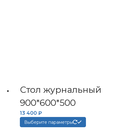
на
странице
товара.
Стол журнальный
900*600*500
13 400
₽
Этот
Выберите параметры
товар
имеет