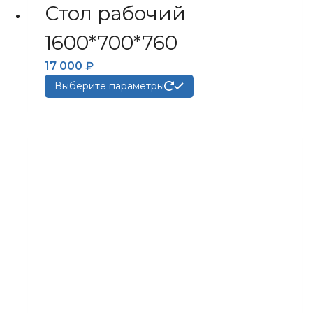
Стол рабочий
1600*700*760
17 000
₽
Этот
Выберите параметры
товар
имеет
несколько
вариаций.
Опции
можно
выбрать
на
странице
товара.