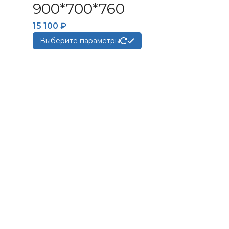
900*700*760
15 100
₽
Этот
Выберите параметры
товар
имеет
несколько
вариаций.
Опции
можно
выбрать
на
странице
товара.