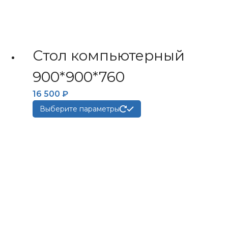
Стол компьютерный
900*900*760
16 500
₽
Этот
Выберите параметры
товар
имеет
несколько
вариаций.
Опции
можно
выбрать
на
странице