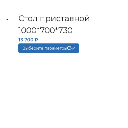
Стол приставной
1000*700*730
13 700
₽
Этот
Выберите параметры
товар
имеет
несколько
вариаций.
Опции
можно
выбрать
на
странице
товара.