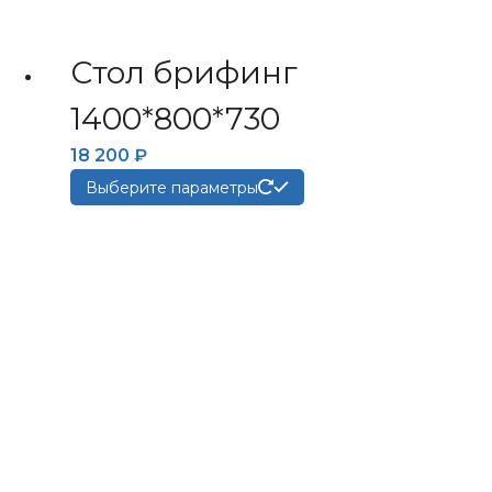
Стол брифинг
1400*800*730
18 200
₽
Этот
Выберите параметры
товар
имеет
несколько
вариаций.
Опции
можно
выбрать
на
странице
товара.