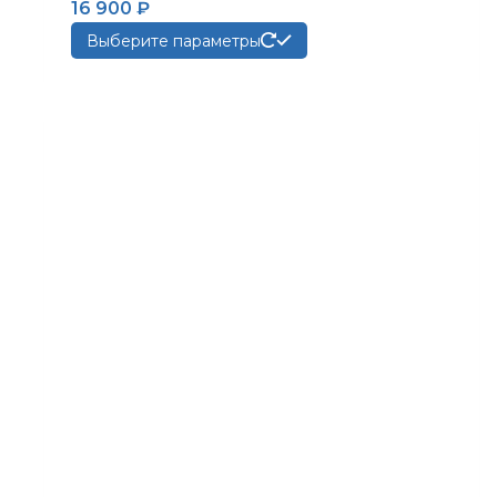
16 900
₽
Этот
Выберите параметры
товар
имеет
несколько
вариаций.
Опции
можно
выбрать
на
странице
товара.