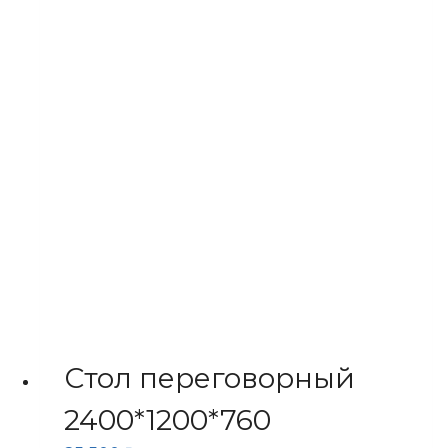
Опции
можно
выбрать
на
странице
товара.
Стол переговорный
2400*1200*760