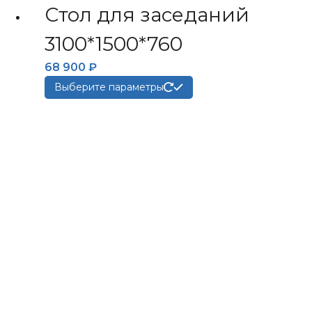
Стол для заседаний
3100*1500*760
68 900
₽
Этот
Выберите параметры
товар
имеет
несколько
вариаций.
Опции
можно
выбрать
на
странице
товара.