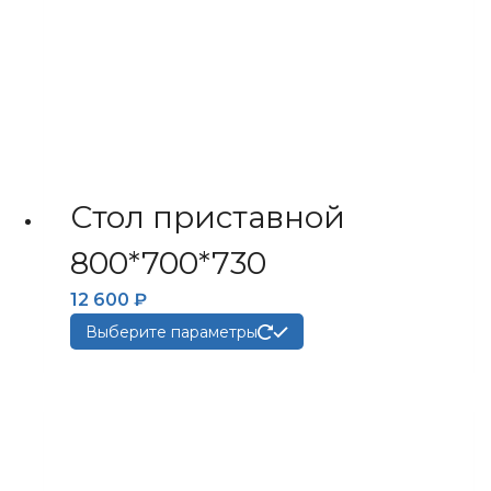
Стол приставной
800*700*730
12 600
₽
Этот
Выберите параметры
товар
имеет
несколько
вариаций.
Опции
можно