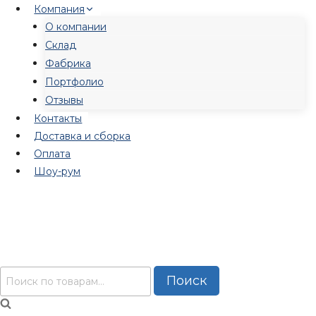
Перейти
Компания
к
О компании
содержимому
Склад
Фабрика
Портфолио
Отзывы
Контакты
Доставка и сборка
Оплата
Шоу-рум
Искать:
Поиск