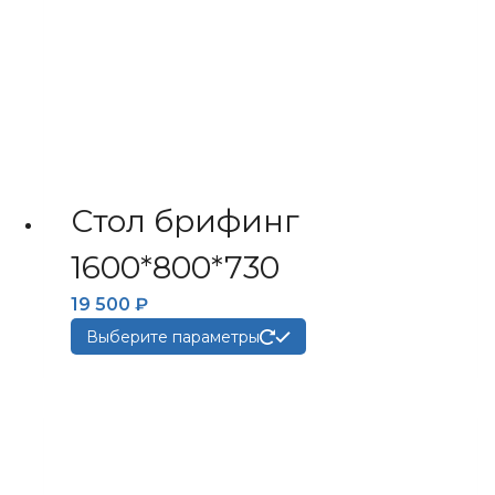
Стол брифинг
1600*800*730
19 500
₽
Этот
Выберите параметры
товар
имеет
несколько
вариаций.
Опции