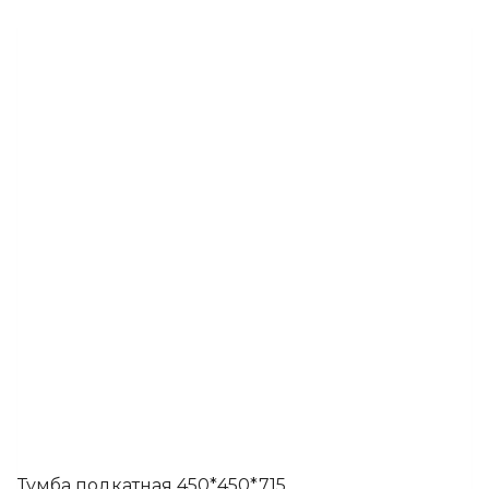
Этот
товар
имеет
несколько
вариаций.
Опции
можно
выбрать
на
странице
товара.
Тумба подкатная 450*450*715