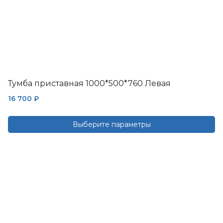
Тумба приставная 1000*500*760 Левая
16 700
₽
Выберите параметры
Этот
товар
имеет
несколько
вариаций.
Опции
можно