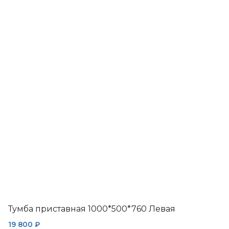
имеет
несколько
вариаций.
Опции
можно
выбрать
на
странице
товара.
Тумба приставная 1000*500*760 Левая
19 800
₽