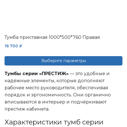
Тумба приставная 1000*500*760 Правая
16 700
₽
Выберите параметры
Этот
Тумбы серии «ПРЕСТИЖ»
— это удобные и
товар
надёжные элементы, которые дополняют
имеет
рабочее место руководителя, обеспечивая
несколько
порядок и эргономичность. Они органично
вариаций.
вписываются в интерьер и подчёркивают
Опции
престиж кабинета.
можно
выбрать
Характеристики тумб серии
на