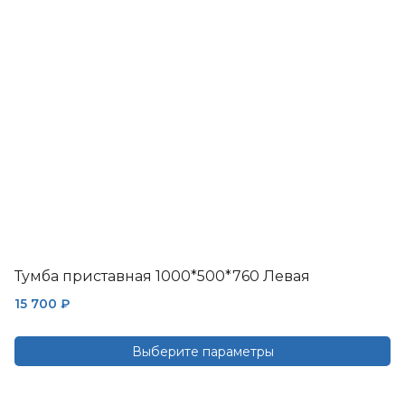
можно
выбрать
на
странице
товара.
Тумба приставная 1000*500*760 Левая
15 700
₽
Выберите параметры
Этот
товар