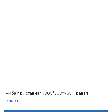
несколько
вариаций.
Опции
можно
выбрать
на
странице
товара.
Тумба приставная 1000*500*760 Правая
19 800
₽