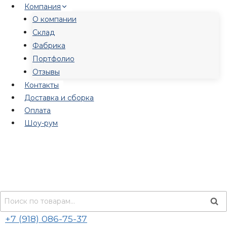
Перейти
Компания
к
О компании
содержимому
Склад
Фабрика
Портфолио
Отзывы
Контакты
Доставка и сборка
Оплата
Шоу-рум
Искать:
Пои
+7 (918) 086-75-37