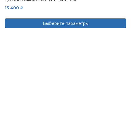
13 400
₽
Выберите параметры
Этот
товар
имеет
несколько
вариаций.
Опции
можно
выбрать
на
странице
товара.