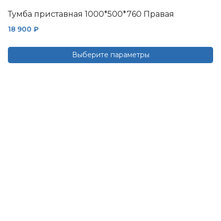
Тумба приставная 1000*500*760 Правая
18 900
₽
Выберите параметры
Этот
товар
имеет
несколько
вариаций.
Опции
можно
выбрать
на
странице
товара.