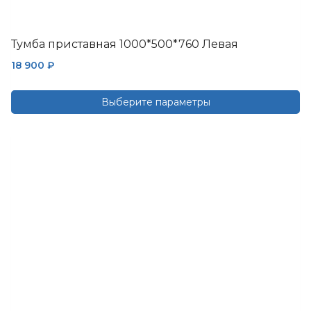
Тумба приставная 1000*500*760 Левая
18 900
₽
Выберите параметры
Этот
товар
имеет
несколько
вариаций.
Опции
можно
выбрать
на
странице
товара.