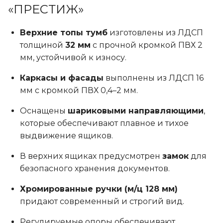
«ПРЕСТИЖ»
странице
товара.
Верхние топы тумб
изготовлены из ЛДСП
толщиной
32 мм
с прочной кромкой ПВХ 2
мм, устойчивой к износу.
Каркасы и фасады
выполнены из ЛДСП 16
мм с кромкой ПВХ 0,4–2 мм.
Оснащены
шариковыми направляющими
,
которые обеспечивают плавное и тихое
выдвижение ящиков.
В верхних ящиках предусмотрен
замок
для
безопасного хранения документов.
Хромированные ручки (м/ц 128 мм)
придают современный и строгий вид.
Регулируемые опоры обеспечивают