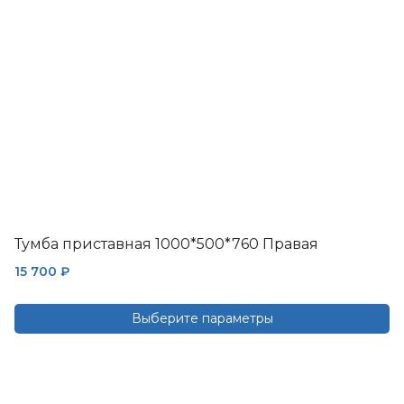
выбрать
на
странице
товара.
Тумба приставная 1000*500*760 Правая
15 700
₽
Выберите параметры
Этот
товар
имеет