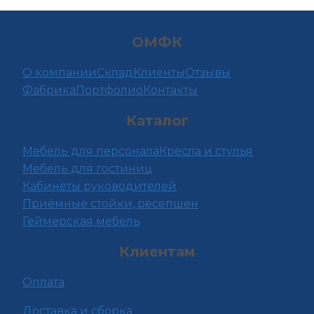
ОМФК
О компании
Склад
Клиенты
Отзывы
Фабрика
Портфолио
Контакты
Каталог
Мебель для персонала
Кресла и стулья
Мебель для гостиниц
Кабинеты руководителей
Приёмные стойки, ресепшен
Геймерская мебель
Клиентам
Оплата
Доставка и сборка