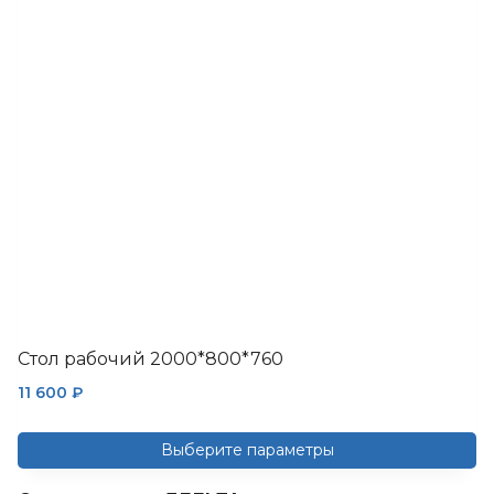
Опции
можно
выбрать
на
странице
товара.
Стол рабочий 2000*800*760
11 600
₽
Выберите параметры
Этот