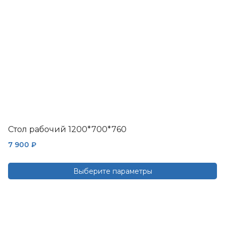
на
странице
товара.
Стол рабочий 1200*700*760
7 900
₽
Выберите параметры
Этот
товар
имеет
несколько