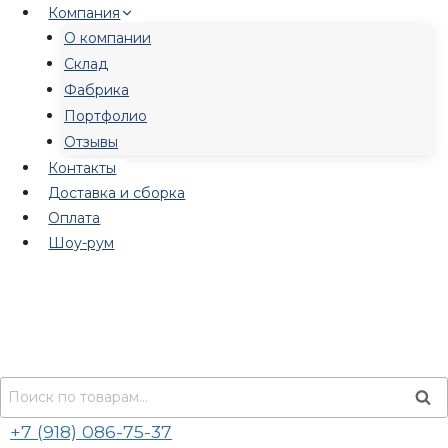
Перейти
Компания
к
О компании
содержимому
Склад
Фабрика
Портфолио
Отзывы
Контакты
Доставка и сборка
Оплата
Шоу-рум
Искать:
Пои
+7 (918) 086-75-37