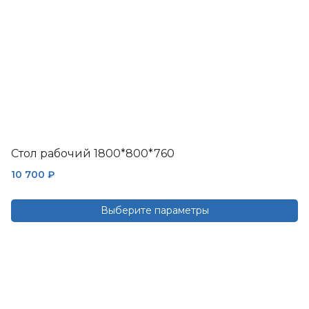
странице
товара.
Стол рабочий 1800*800*760
10 700
₽
Выберите параметры
Этот
товар
имеет
несколько
вариаций.