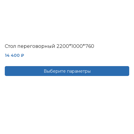
Стол переговорный 2200*1000*760
14 400
₽
Выберите параметры
Этот
товар
имеет
несколько
вариаций.
Опции
можно
выбрать