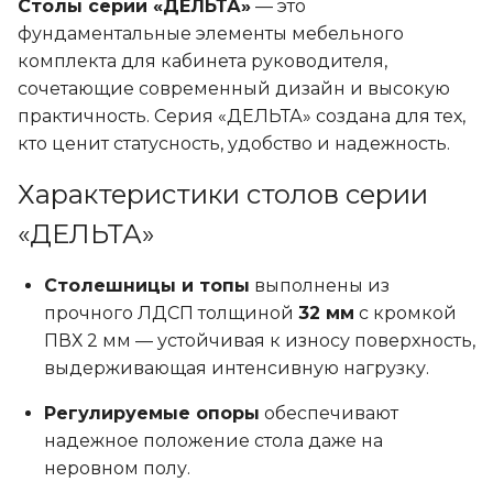
Столы серии «ДЕЛЬТА»
— это
товар
фундаментальные элементы мебельного
имеет
комплекта для кабинета руководителя,
несколько
сочетающие современный дизайн и высокую
вариаций.
практичность. Серия «ДЕЛЬТА» создана для тех,
Опции
кто ценит статусность, удобство и надежность.
можно
выбрать
Характеристики столов серии
на
«ДЕЛЬТА»
странице
товара.
Столешницы и топы
выполнены из
прочного ЛДСП толщиной
32 мм
с кромкой
ПВХ 2 мм — устойчивая к износу поверхность,
выдерживающая интенсивную нагрузку.
Регулируемые опоры
обеспечивают
надежное положение стола даже на
неровном полу.