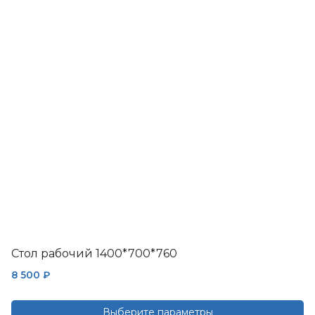
вариаций.
Опции
можно
выбрать
на
странице
товара.
Стол рабочий 1400*700*760
8 500
₽
Выберите параметры