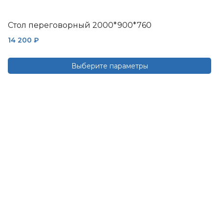
Стол переговорный 2000*900*760
14 200
₽
Выберите параметры
Этот
товар
имеет
несколько
вариаций.
Опции
можно
выбрать
на
странице
товара.