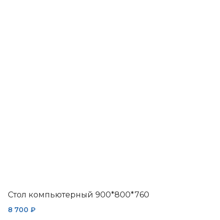
имеет
несколько
вариаций.
Опции
можно
выбрать
на
странице
товара.
Стол компьютерный 900*800*760
8 700
₽