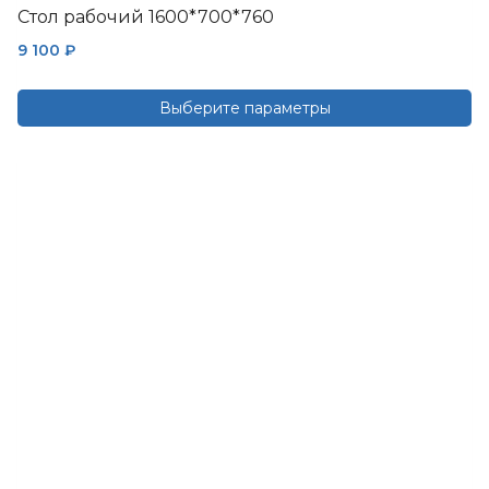
Стол рабочий 1600*700*760
9 100
₽
Выберите параметры
Этот
товар
имеет
несколько
вариаций.
Опции
можно
выбрать
на
странице
товара.