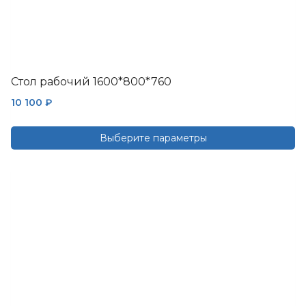
Стол рабочий 1600*800*760
10 100
₽
Выберите параметры
Этот
товар
имеет
несколько
вариаций.
Опции
можно
выбрать
на