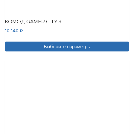
КОМОД GAMER CITY 3
10 140
₽
Выберите параметры
Этот
товар
имеет
несколько
вариаций.
Опции
можно
выбрать
на
странице
товара.