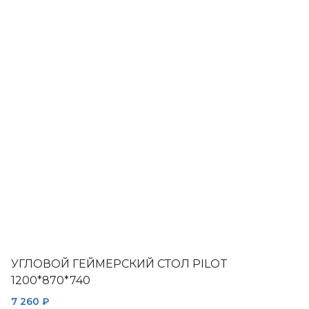
несколько
вариаций.
Опции
можно
выбрать
на
странице
товара.
УГЛОВОЙ ГЕЙМЕРСКИЙ СТОЛ PILOT
1200*870*740
7 260
₽