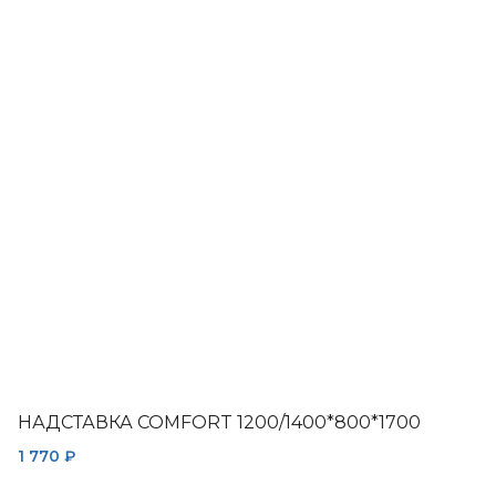
несколько
вариаций.
Опции
можно
выбрать
на
странице
товара.
НАДСТАВКА COMFORT 1200/1400*800*1700
1 770
₽