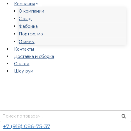
Перейти
Компания
к
О компании
содержимому
Склад
Фабрика
Портфолио
Отзывы
Контакты
Доставка и сборка
Оплата
Шоу-рум
Искать:
Пои
+7 (918) 086-75-37