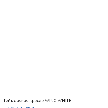
Геймерское кресло WING WHITE
Первоначальная
Текущая