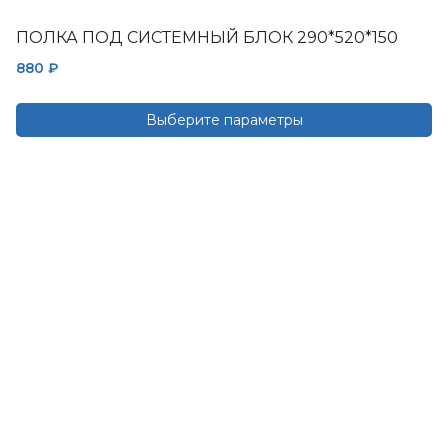
ПОЛКА ПОД СИСТЕМНЫЙ БЛОК 290*520*150
880
₽
Выберите параметры
Этот
товар
имеет
несколько
вариаций.
Опции
можно
выбрать
на
странице
товара.