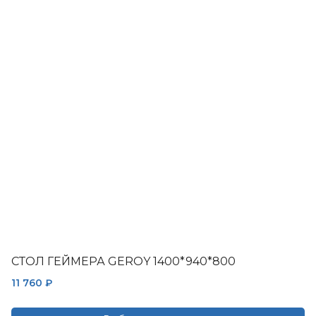
несколько
вариаций.
Опции
можно
выбрать
на
странице
товара.
СТОЛ ГЕЙМЕРА GEROY 1400*940*800
11 760
₽