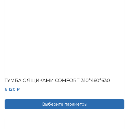
выбрать
на
странице
товара.
ТУМБА С ЯЩИКАМИ COMFORT 310*460*630
6 120
₽
Выберите параметры
Этот
товар
имеет