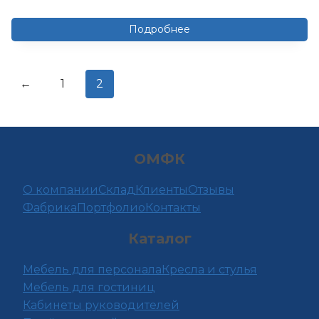
Подробнее
←
1
2
ОМФК
О компании
Склад
Клиенты
Отзывы
Фабрика
Портфолио
Контакты
Каталог
Мебель для персонала
Кресла и стулья
Мебель для гостиниц
Кабинеты руководителей