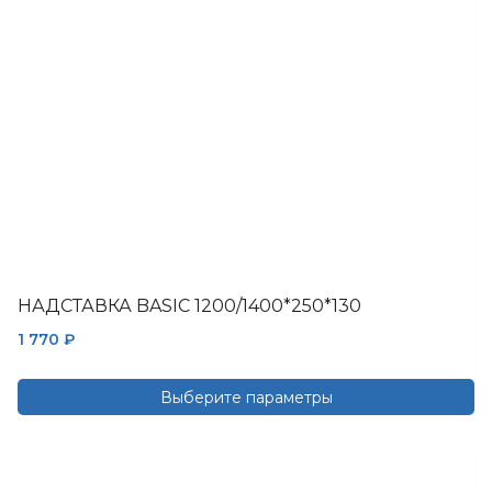
выбрать
на
странице
товара.
НАДСТАВКА BASIC 1200/1400*250*130
1 770
₽
Выберите параметры
Этот
товар
имеет