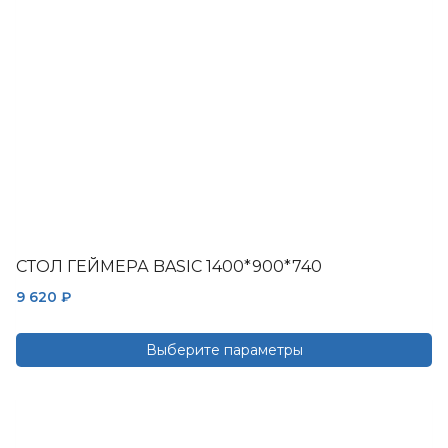
выбрать
на
странице
товара.
СТОЛ ГЕЙМЕРА BASIC 1400*900*740
9 620
₽
Выберите параметры
Этот
товар
имеет