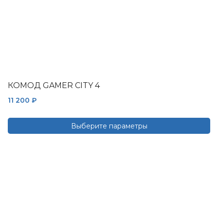
КОМОД GAMER CITY 4
11 200
₽
Выберите параметры
Этот
товар
имеет
несколько
вариаций.
Опции
можно