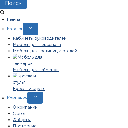
Поиск
Главная
Переключить
Каталог
дочернее
Кабинеты руководителей
меню
Мебель для персонала
Мебель для гостиниц и отелей
Мебель для геймеров
Кресла и стулья
Переключить
Компания
дочернее
О компании
меню
Склад
Фабрика
Портфолио