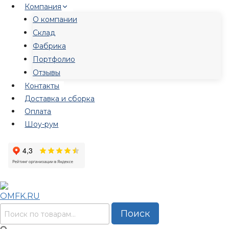
Перейти
Компания
к
О компании
содержимому
Склад
Фабрика
Портфолио
Отзывы
Контакты
Доставка и сборка
Оплата
Шоу-рум
Искать:
Поиск