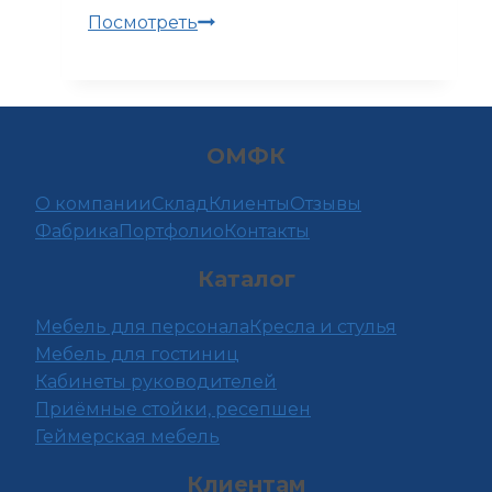
ООО
Посмотреть
АГРОТОР,
Краснодар
ОМФК
О компании
Склад
Клиенты
Отзывы
Фабрика
Портфолио
Контакты
Каталог
Мебель для персонала
Кресла и стулья
Мебель для гостиниц
Кабинеты руководителей
Приёмные стойки, ресепшен
Геймерская мебель
Клиентам