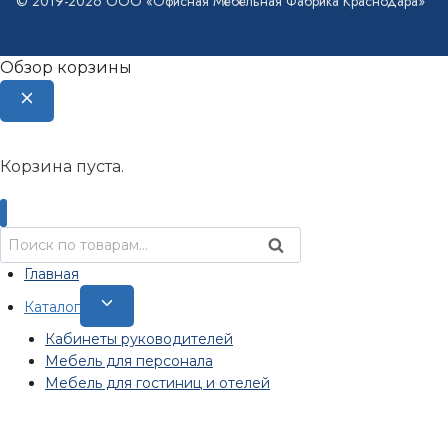
© 2019-2026 ООО «Офисная Мебельная Фабрика Краснодара»
Обзор корзины
Корзина пуста.
Искать:
Поиск
Главная
Переключить
Каталог
дочернее
Кабинеты руководителей
меню
Мебель для персонала
Мебель для гостиниц и отелей