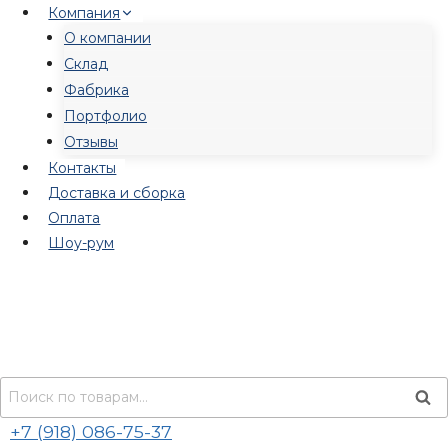
Перейти
Компания
к
О компании
содержимому
Склад
Фабрика
Портфолио
Отзывы
Контакты
Доставка и сборка
Оплата
Шоу-рум
Искать:
Пои
+7 (918) 086-75-37